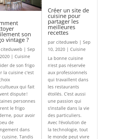
Créer un site de
cuisine pour
partager les
mment
meilleures
ttoyer
recettes
cilement son
go vintage ?
par
citeduweb
|
Sep
r
citeduweb
|
Sep
10, 2020
|
Cuisine
 2020
|
Cuisine
La bonne cuisine
ider de son frigo
n’est pas réservée
r la cuisine c'est
aux professionnels
choix
qui travaillent dans
icultueux qui fait
les restaurants
vent dispute !
étoilés. C’est aussi
taines personnes
une passion qui
rent le frigo
s’installe dans la vie
erne, pour avoir
des particuliers.
peu de
Avec l’évolution de
ngement dans
la technologie, tout
r cuisine. Tandis
le monde peut vivre