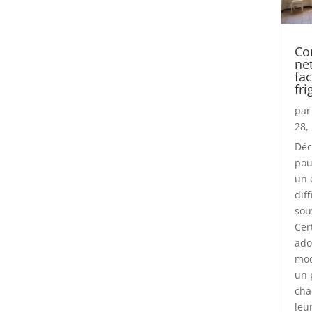
Co
ne
fa
fri
pa
28,
Déc
pou
un 
diff
sou
Cer
ado
mod
un 
cha
leu