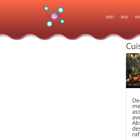
SPORT
MODE
VOY
Cui
De
me
as
av
Ab
de
raf