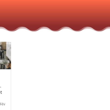
r
t
Fév