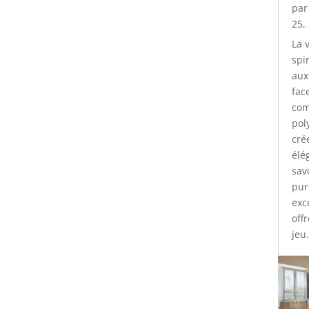
pa
25,
La 
spi
aux
face
com
pol
cré
élé
sav
pur
exc
off
jeu.