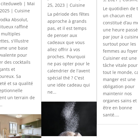
r
citeduweb
|
Mai
25, 2023
|
Cuisine
Le quotidien de 
 2025
|
Cuisine
La période des fêtes
un chacun est
vodka Absolut,
approche à grands
constitué d’au m
ritueux raffiné
pas, et il est temps
une heure passé
 multiples
de penser aux
par jour à cuisin
ttes, s'illustre
cadeaux que vous
surtout pour les
me une base
allez offrir à vos
femmes au foyer
yvalente pour
proches. Pourquoi
Cuisiner est une
er des cocktails
ne pas opter pour le
tâche vitale pour
gants et
calendrier de l'avent
tout le monde, c
oureux. Sa
spécial thé ? C'est
manger est une
eté et sa qualité
une idée cadeau qui
obligation pour
eptionnelle
ne...
maintenir nos
rent un terrain de
organes sains et
..
être en bonne
santé....