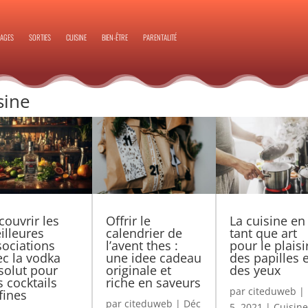
AGES
SORTIES
CUISINE
BIEN-ÊTRE
PARENTALITÉ
sine
couvrir les
Offrir le
La cuisine en
illeures
calendrier de
tant que art
sociations
l’avent thes :
pour le plaisi
ec la vodka
une idee cadeau
des papilles e
solut pour
originale et
des yeux
s cocktails
riche en saveurs
par
citeduweb
|
fines
par
citeduweb
|
Déc
5, 2021
|
Cuisine